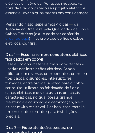
elétricos e incêndios. Por esses motivos, na 
hora de tirar do papel o seu projeto elétrico é 
essencial levar alguns fatores em consideração.
Pensando nisso, separamos 4 dicas 
— 
da 
Associação Brasileira pela Qualidade dos Fios e 
Cabos Elétricos (e que pode ser conferido 
clicando aqui
) 
— 
sobre o uso de fios e cabos 
elétricos. Confira!
Dica 1 — Escolha sempre condutores elétricos 
fabricados em cobre!
Esse é um dos materiais mais importantes e 
usados nas instalações elétricas. Sendo 
utilizado em diversos componentes, como em 
fios, cabos, disjuntores, interruptores, 
tomadas, entre outros. A razão para o cobre 
ser muito utilizado na fabricação de fios e 
cabos elétricos é devido às suas principais 
características, no qual possui grande 
resistência à corrosão e à deformação, além 
de ser muito maleável. Por isso, esse metal é 
um excelente condutor para instalações 
prediais.
Dica 2 — Fique atento à espessura do 
isolamento do cabo!