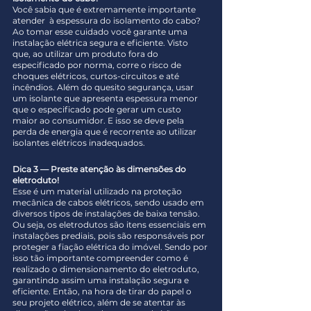
Você sabia que é extremamente importante 
atender  à espessura do isolamento do cabo? 
Ao tomar esse cuidado você garante uma 
instalação elétrica segura e eficiente. Visto 
que, ao utilizar um produto fora do 
especificado por norma, corre o risco de 
choques elétricos, curtos-circuitos e até 
incêndios. Além do quesito segurança, usar 
um isolante que apresenta espessura menor 
que o especificado pode gerar um custo 
maior ao consumidor. E isso se deve pela 
perda de energia que é recorrente ao utilizar 
isolantes elétricos inadequados.
Dica 3 — Preste atenção às dimensões do 
eletroduto!
Esse é um material utilizado na proteção 
mecânica de cabos elétricos, sendo usado em 
diversos tipos de instalações de baixa tensão. 
Ou seja, os eletrodutos são itens essenciais em 
instalações prediais, pois são responsáveis por 
proteger a fiação elétrica do imóvel. Sendo por 
isso tão importante compreender como é 
realizado o dimensionamento do eletroduto, 
garantindo assim uma instalação segura e 
eficiente. Então, na hora de tirar do papel o 
seu projeto elétrico, além de se atentar às 