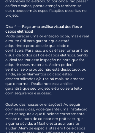
dimensões do eletroduto por onde irão passar 
os fios e cabos, preste atenção também se 
elas obedecem às especificações descritas no 
projeto.
Dica 4 — Faça uma análise visual dos fios e 
cabos elétricos!
Pode parecer uma orientação boba, mas é real 
e muito útil para garantir que estará 
adquirindo produtos de qualidade e 
confiáveis. Para isso, a dica é fazer uma análise 
visual de todos os fios e cabos elétricos. Sendo 
o ideal realizar essa inspeção na hora que for 
adquirir esses materiais. Assim poderá 
verificar se o produto não está desbotado, ou 
ainda, se os filamentos do cabo estão 
descentralizados e/ou se há mais isolamento 
que o normal. Realizando essa análise 
garantirá que seu projeto elétrico será feito 
com segurança e sucesso.
Gostou das nossas orientações? Ao seguir 
com essas dicas, você garante uma instalação 
elétrica segura e que funcione corretamente. 
Mas se na hora de colocar em prática surgir 
alguma dúvida, a Maxfio está aqui para te 
ajudar! Além de especialistas em fios e cabos 
elétricos, somos uma indústria nacional que 