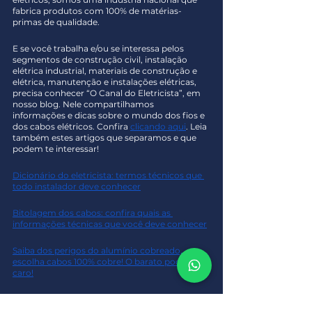
fabrica produtos com 100% de matérias-
primas de qualidade.
E se você trabalha e/ou se interessa pelos 
segmentos de construção civil, instalação 
elétrica industrial, materiais de construção e 
elétrica, manutenção e instalações elétricas, 
precisa conhecer “O Canal do Eletricista”, em 
nosso blog. Nele compartilhamos 
informações e dicas sobre o mundo dos fios e 
dos cabos elétricos. Confira 
clicando aqui
. Leia 
também estes artigos que separamos e que 
podem te interessar!
Dicionário do eletricista: termos técnicos que 
todo instalador deve conhecer
Bitolagem dos cabos: confira quais as 
informações técnicas que você deve conhecer
Saiba dos perigos do alumínio cobreado, 
escolha cabos 100% cobre! O barato pode sair 
caro!
Conheça a Maxfio!